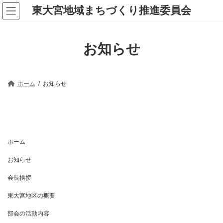
コ
ナ
東大宮地域まちづくり推進委員会
ン
ビ
テ
ゲ
ン
ー
ツ
シ
お知らせ
へ
ョ
ス
ン
キ
に
ッ
移
プ
動
ホーム
お知らせ
ホーム
お知らせ
会長挨拶
東大宮地区の概要
部会の活動内容