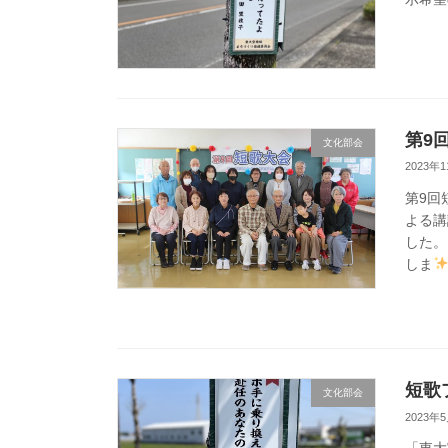
第9
文化部会
2023年
第9回
よる講
した。
しま
短歌
文化部会
2023年