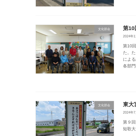
第1
文化部会
2024年
第10
た。た
による
各部門
東大
文化部会
2024年
第９回
短歌大