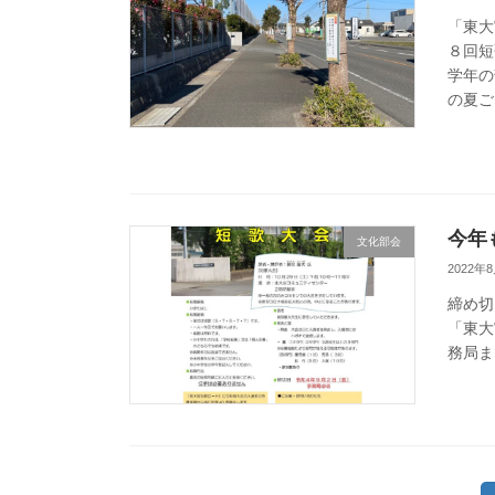
「東大
８回短
学年の
の夏ご
今年
文化部会
2022年
締め切
「東大
務局ま