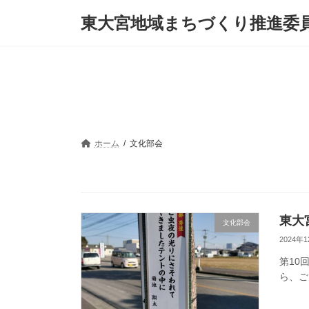
コ
ナ
東大宮地域まちづくり推進委
ン
ビ
テ
ゲ
ン
ー
ツ
シ
へ
ョ
ス
ン
キ
に
ッ
移
プ
動
ホーム
文化部会
東大
文化部会
2024年
第10
ら、ご