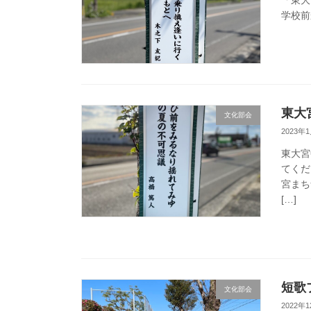
「東大
学校前
東大
文化部会
2023年
東大宮
てくだ
宮まちづ
[…]
短歌
文化部会
2022年