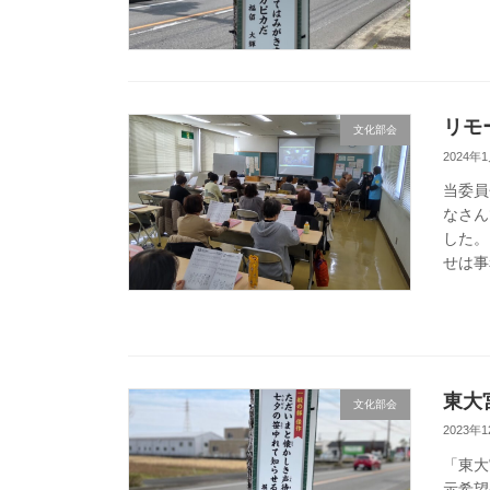
リモ
文化部会
2024年
当委員
なさん
した。
せは事
東大
文化部会
2023年
「東大
示希望