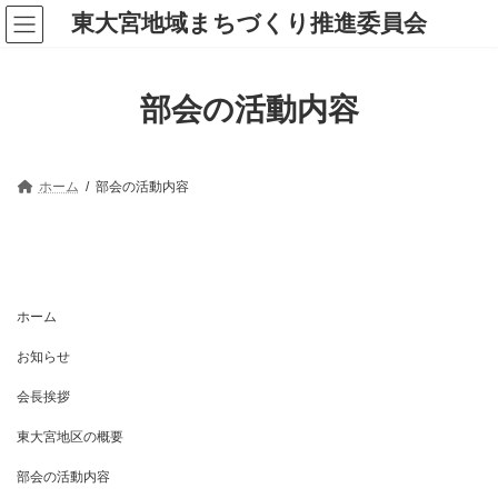
コ
ナ
東大宮地域まちづくり推進委員会
ン
ビ
テ
ゲ
ン
ー
ツ
シ
部会の活動内容
へ
ョ
ス
ン
キ
に
ッ
移
プ
動
ホーム
部会の活動内容
ホーム
お知らせ
会長挨拶
東大宮地区の概要
部会の活動内容