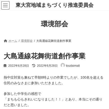
コ
ナ
東大宮地域まちづくり推進委員会
ン
ビ
テ
ゲ
ン
ー
ツ
シ
環境部会
へ
ョ
ス
ン
キ
に
ッ
移
プ
動
ホーム
環境部会
大島通線花舞街道創作事業
大島通線花舞街道創作事業
最
2022年6月28日
2022年6月28日
toudaimati
終
更
新
熱中症対策も兼ねて早朝8時よりの作業でしたが、100名を超える
日
住民のみなさまに参加いただきました。
時
:
参加した中学生の感想で
「まちも心もきれいになりました！！」とあり、本当にその通り
だと思いました。